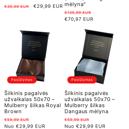
mėlyna"
Įprasta
Išpardavimo
€29,99 EUR
€39,99 EUR
Įprasta
Išpardavimo
kaina
kaina
€139,99 EUR
kaina
€70,97 EUR
kaina
Pasiūlymas
Pasiūlymas
Šilkinis pagalvės
Šilkinis pagalvės
užvalkalas 50x70 –
užvalkalas 50x70 –
Mulberry šilkas Royal
Mulberry šilkas
Brown
Dangaus mėlyna
Įprasta
Išpardavimo
Įprasta
Išpardavimo
€59,99 EUR
€59,99 EUR
kaina
Nuo €29,99 EUR
kaina
kaina
Nuo €29,99 EUR
kaina