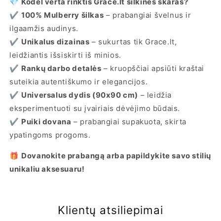
💎
Kodėl verta rinktis Grace.lt šilkines skaras?
✔
100% Mulberry šilkas
– prabangiai švelnus ir
ilgaamžis audinys.
✔
Unikalus dizainas
– sukurtas tik Grace.lt,
leidžiantis išsiskirti iš minios.
✔
Rankų darbo detalės
– kruopščiai apsiūti kraštai
suteikia autentiškumo ir elegancijos.
✔
Universalus dydis (90x90 cm)
– leidžia
eksperimentuoti su įvairiais dėvėjimo būdais.
✔
Puiki dovana
– prabangiai supakuota, skirta
ypatingoms progoms.
🎁
Dovanokite prabangą arba papildykite savo stilių
unikaliu aksesuaru!
Klientų atsiliepimai