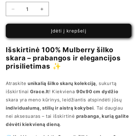
Sumažinti
Padidinti
Šilkinė
Šilkinė
skarelė
skarelė
90x90
90x90
Įdėti į krepšelį
cm
cm
kiekį
kiekį
Išskirtinė 100% Mulberry šilko
skara – prabangos ir elegancijos
prisilietimas
✨
Atraskite
unikalią šilko skarų kolekciją
, sukurtą
išskirtinai
Grace.lt
! Kiekviena
90x90 cm dydžio
skara yra meno kūrinys, leidžiantis atspindėti jūsų
individualumą, stilių ir aistrą kokybei
. Tai daugiau
nei aksesuaras – tai išskirtinė
prabanga, kurią galite
dėvėti kiekvieną dieną
.