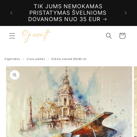
Eiti į
TIK JUMS NEMOKAMAS
m su
turinį
PRISTATYMAS ŠVELNIOMS
DOVANOMS NUO 35 EUR
Krepšelis
Pagrindinis
/
Visos prekės
/
Šilkinė skarelė 90x90 cm
Pereiti prie
informacijos
apie gaminį