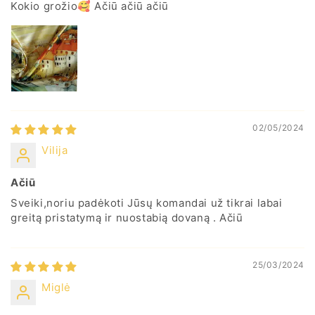
Kokio grožio🥰 Ačiū ačiū ačiū
02/05/2024
Vilija
Ačiū
Sveiki,noriu padėkoti Jūsų komandai už tikrai labai
greitą pristatymą ir nuostabią dovaną . Ačiū
25/03/2024
Miglė