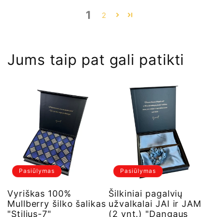
1
2
Jums taip pat gali patikti
Pasiūlymas
Pasiūlymas
Vyriškas 100%
Šilkiniai pagalvių
Mullberry šilko šalikas
užvalkalai JAI ir JAM
"Stilius-7"
(2 vnt.) "Dangaus